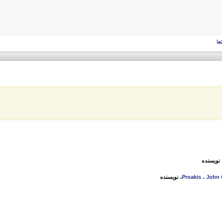
ما
 نویسنده
Proakis ، John
، نویسنده