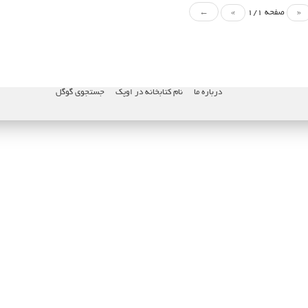
«
صفحه 1/1
»
←
درباره ما
نام کتابخانه در اوپک
جستجوی گوگل