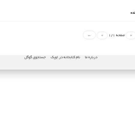
نده
«
صفحه 1/1
»
←
درباره ما
نام کتابخانه در اوپک
جستجوی گوگل