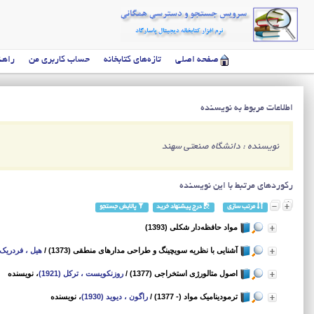
صفحه اصلی
تازه‌های کتابخانه
حساب کاربری من
راهن
اطلاعات مربوط به نویسنده
نویسنده : دانشگاه صنعتی سهند
رکوردهای مرتبط با این نویسنده
مرتب سازی
درج پیشنهاد خرید
پالایش جستجو
مواد حافظه‌دار شکلی (1393)
آشنایی با نظریه سویچینگ و طراحی مدارهای منطقی (1373)
/
هیل ، فردریک
اصول متالورژی استخراجی (1377)
/
روزنکویست ، ترکل (1921)
، نویسنده
ترمودینامیک مواد (- 1377)
/
راگون ، دیوید (1930)
، نویسنده