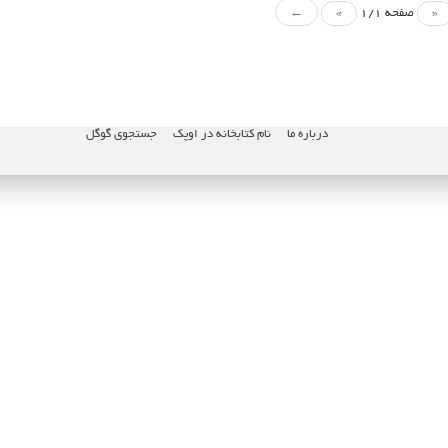
«
صفحه 1/1
»
←
درباره ما
نام کتابخانه در اوپک
جستجوی گوگل