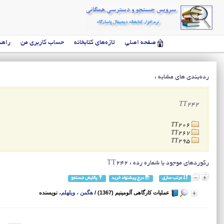
صفحه اصلی
تازه‌های کتابخانه
حساب کاربری من
راهن
رده‌بندی های مشابه :
TT242
TT206
TT267
TT295
رکوردهای موجود با شماره رده : TT242
مرتب سازی
درج پیشنهاد خرید
پالایش جستجو
عملیات کارگاهی آلومینیم (1367)
/
هگمن ، ویلهلم
، نویسنده