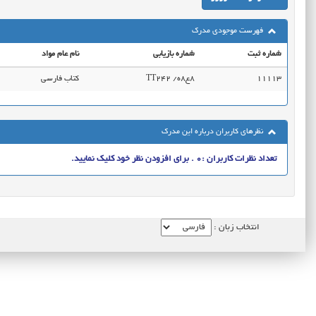
فهرست موجودی مدرک
شماره ثبت
شماره بازیابی
نام عام مواد
11113
TT242‭ /ه8ع8
کتاب فارسی
نظرهای کاربران درباره این مدرک
تعداد نظرات کاربران :0 . برای افزودن نظر خود کلیک نمایید.
انتخاب زبان :