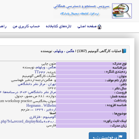
صفحه اصلی
تازه‌های کتابخانه
حساب کاربری من
راهن
عملیات کارگاهی آلومینیم (1367)
/
هگمن ، ویلهلم
، نویسنده
نوع مدرک:
متون چاپی
هگمن ، ویلهلم
، نویسنده
سرشناسه
رده‌بندی کنگره :
‭/ه8ع8
TT242
عملیات کارگاهی آلومینیم
عنوان :
و. هگمن‌؛ترجمه اردشیر طهماسبی
تکرار نام مولف :
تهران : مرکز نشر دانشگاهی
ناشر:
1367
سال نشر :
مرکز نشر دانشگاهی‌؛ 403: درسنامه‌ها؛ 84: متالوژی‌7
فروست :
دوازده‌، 281 ص‌.مصور، جدول
صفحه شمار:
یادداشت
عنوان به‌انگلیسی Aluminium workshop practice
شناسه افزوده :
Hegmann ، Wilhelm
اردشیر ، 1329 -
، مترجم
اصفا
موضوع‌ها :
آلومینیوم
؛
فلزکاری
لینک ثابت رکورد:
../opac/index.php?lvl=record_display&id=9040
فارسی
زبان مدرک :
درخواست رزرو