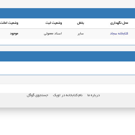
محل نگهداری
بخش
وضعیت ثبت
وضعیت امانت
کتابخانه سجاد
سایر
اسناد معمولی
موجود
درباره ما
نام کتابخانه در اوپک
جستجوی گوگل