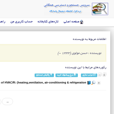
صفحه اصلی
تازه‌های کتابخانه
حساب کاربری من
راهن
اطلاعات مربوط به نویسنده
نویسنده : حسن مولوی (1333 -)
رکوردهای مرتبط با این نویسنده
مرتب سازی
درج پیشنهاد خرید
پالایش جستجو
f HVAC/R: (heating,ventilation, air-conditioning & refrigeration (1383=2005
→