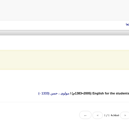
ما
English for the students oم)
/
مولوی ، حسن (1333 -)
«
صفحه 1/1
»
←