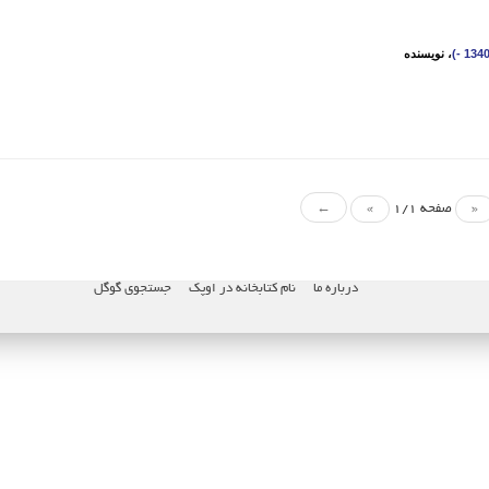
، نویسنده
«
صفحه 1/1
»
←
درباره ما
نام کتابخانه در اوپک
جستجوی گوگل