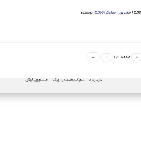
/
حقی ‌پور ، سیامک (1353)
، نویسنده
«
صفحه 1/1
»
←
درباره ما
نام کتابخانه در اوپک
جستجوی گوگل