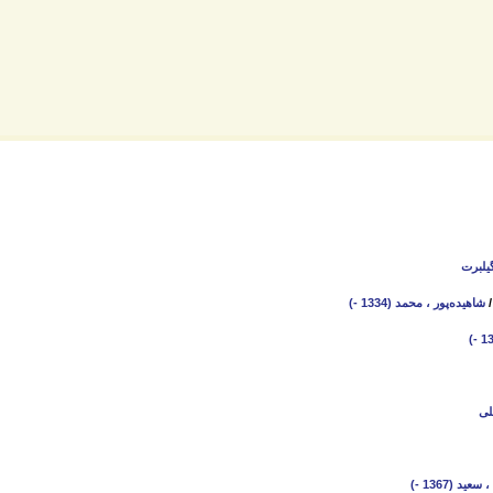
یلبرت
شاهیده‌پور ، محمد (1334 -)
لی
عید (1367 -)