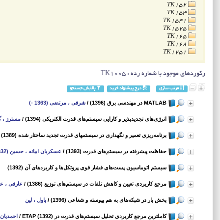
TK152
TK153
TK1541
TK1575
TK165
TK168
TK1751
رکوردهای موجود با شماره رده : TK1005
مرتب سازی
درج پیشنهاد خرید
پالایش جستجو
MATLAB در مهندسی برق (1396)
/
شرفی ، مرتضی (1363 -)
انرژی‌های تجدیدپذیر و کارایی سیستم‌های قدرت الکتریکی (1394)
/
مسترز ، گ
برنامه‌ریزی تعمیر و نگهداری در سیستمهای قدرت تجدید ساختار شده (1389)
/
حفاظت پیشرفته در سیستم‌های قدرت (1393)
/
عسکریان ابیانه ، حسین (1332 -)
سیستم اتوماسیون پست‌های فشار قوی پروتکل‌ها و کاربردهای آن (1392)
مرجع کاربردی تعیین و کاهش تلفات در سیستم‌های توزیع (1386)
/
عارفی ، ع
پخش بار در شبکه‌های به هم پیوسته و شعاعی (1396)
/
پاول ، لین
کاملترین مرجع کاربردی تحلیل سیستم‌های قدرت در ETAP (1392)
/
احمدیان ، س