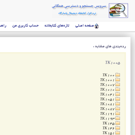
صفحه اصلی
تازه‌های کتابخانه
حساب کاربری من
راهن
رده‌بندی های مشابه :
TK1005
TK100
TK1001
TK1007
TK1010
TK1041
TK1051
TK1081
TK1087
TK1191
TK1193
TK145
TK146
TK151