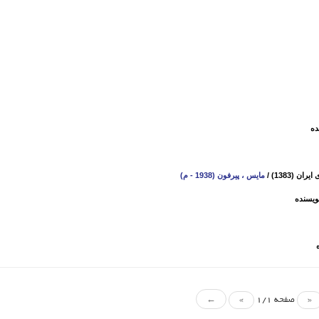
ده
ن (1383)
/
مایس ، پیرفون (1938 - م)
ویسنده
«
صفحه 1/1
»
←