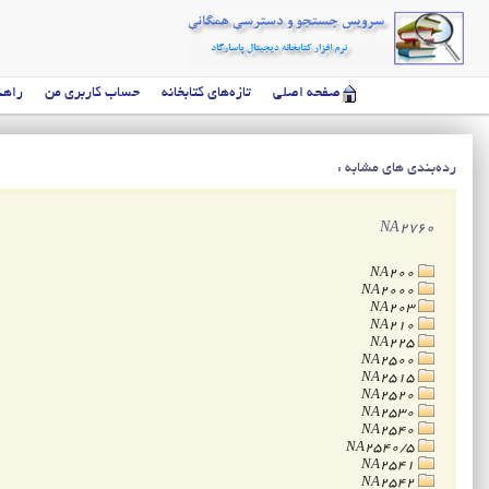
صفحه اصلی
تازه‌های کتابخانه
حساب کاربری من
راهن
رده‌بندی های مشابه :
NA2760
NA200
NA2000
NA203
NA210
NA225
NA2500
NA2515
NA2520
NA2530
NA2540
NA2540/5
NA2541
NA2542