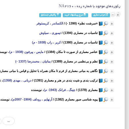
رکوردهای موجود با شماره رده : NA2760
مرتب سازی
درج پیشنهاد خرید
پالایش جستجو
«سرشت نظم» (1390 -)
/
الکساندر ، کریستوفر
تناسبات در معماری (1394)
/
تیموری ، سیاوش
تناسبات در معماری (1380)
/
کریر ، راب (1938 - م)
عناصر معماری از صورت تا مکان (1384)
/
مایس ، پیرفون (1938 - م)
، نویسن
نظم و بی‌نظمی در معماری (1389)
/
بمانیان ، محمدرضا (1337 -)
نگاهی به مبانی معماری از فرم تا مکان همراه با تحلیل و قیاس با مبانی معماری ایرا
ترکیب بندی و شیت بندی در هنر و معماری (1391)
/
دریانی ، مهدی (1358)
، ن
معماری (1378)
/
چینگ ، فرانک (1943- م)
، نویسنده
پویه ‌شناسی صور معماری (1382)
/
آرنهایم ، رودلف (1904- 2007م)
، نویسنده
→