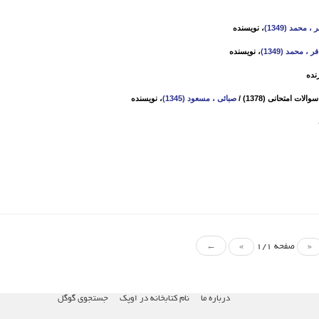
، محمد (1349)
، نویسنده
 ، محمد (1349)
، نویسنده
نده
ت امتحانی (1378)
/
صبائی ، مسعود (1345)
، نویسنده
«
صفحه 1/1
»
←
درباره ما
نام کتابخانه در اوپک
جستجوی گوگل