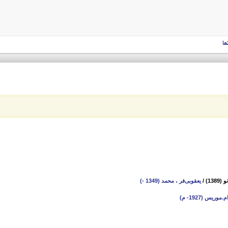
ما
13)
/
یعقوبی‌‌فر ، محمد (1349 -)
.موریس (1927- م)