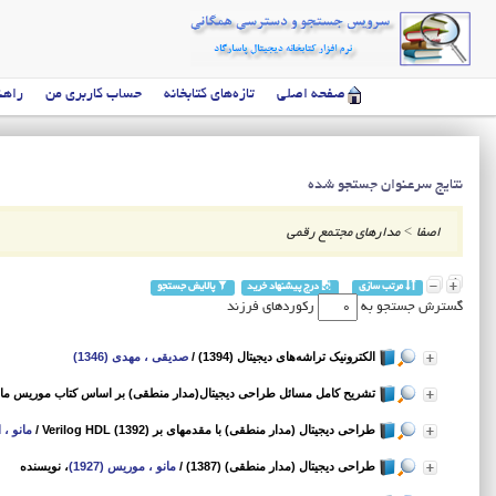
صفحه اصلی
تازه‌های کتابخانه
حساب کاربری من
راهن
نتایج سرعنوان جستجو شده
اصفا
>
مدارهای مجتمع رقمی
مرتب سازی
درج پیشنهاد خرید
پالایش جستجو
گسترش جستجو به
رکوردهای فرزند
الکترونیک تراشه‌های دیجیتال (1394)
/
صدیقی ، مهدی (1346)
تشریح کامل مسائل طراحی دیجیتال(مدار منطقی) بر اساس کتاب موریس مانو (89
طراحی دیجیتال (مدار منطقی) با مقدمهای بر Verilog HDL (1392)
/
مانو ، ام
طراحی دیجیتال (مدار منطقی) (1387)
/
مانو ، موریس (1927)
، نویسنده