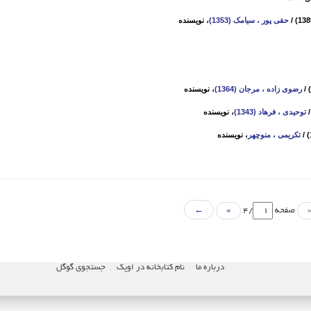
/
حقی ‌پور ، سیامک (1353)
، نویسنده
/
رضوی زاده ، مرجان (1364)
، نویسنده
توحیدی ، فرهاد (1343)
، نویسنده
/
تکریمی ، منوچهر
، نویسنده
صفحه
/4
»
←
درباره ما
نام کتابخانه در اوپک
جستجوی گوگل