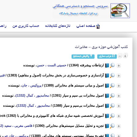
صفحه اصلی
تازه‌های کتابخانه
حساب کاربری من
راهن
كتب آموزشي حوزه برق - مخابرات
مرتب سازی
پالایش جستجو
ارتباطات پیشرفته (1364)
/
حسینی الست ، حسن
، نویسنده
آزادسازی و خصوصی‌سازی در بخش مخابرات (اصول و مفاهیم) (1383)
/
قنبری
اصول و مبانی سیستم های مخابراتی (1389)
/
پروکیس ، جان
، نویسنده
اصول مخابرات بی سیم و سیار (1391)
/
محامدپور ، کمال (1332)
، نویسنده
اصول مخابرات بی‌سیم و سیار (1388)
/
محامدپور ، کمال (1332)
، نویسنده
آموزش تخصصی شبیه سازی شبکه های کامپیوتری و مخابراتی با OPNET = Optimum networks simulation training book (1392)
تجزیه و تحلیل مسایل سیستم‌های مخابراتی (1390)
/
قاضی مغربی ، سعید (1342)
تشریح مسائل مهندسی سیستم های مخابراتی (1388)
/
پروکیس ، جان جی
، ن