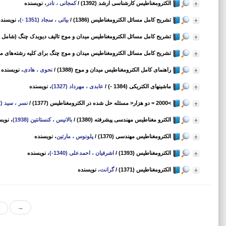
الکترومغناطیس کارشناسی ارشد (1392)
/
کمجانی ، نادر
، نویسنده
تشریح کامل مسائل الکترومغناطیس (1386)
/
بیاتی ، سجاد (1351 -)
، نویسند
تشریح کامل مسائل الکترومغناطیس میدان و موج تالیف دیویدک چنگ (شامل خلاصه
تشریح کامل مسائل الکترومغناطیس میدان و موج چنگ برای کلیه رشته‌های مهندسی 
راهنمای کامل الکترومغناطیس میدان و موج (1388)
/
نحوی ، هادی
، نویسنده
ماشینهای الکتریکی (1384 -)
/
عابدی ، مهرداد (1327)
، نویسنده
>2000 = دو هزار< مسئله حل شده در الکترومغناطیس (1377)
/
نسر ، سید (1952)
الکترو مغناطیس مهندسی پیشرفته (1380)
/
بالانیس ، کنستانتین (1938)
، نویس
الکترومغناطیس مهندسی (1370)
/
پلونوس ، مارتین
، نویسنده
الکترومغناطیس (1393)
/
اشرفیان ، احمدعلی (1340-)
، نویسنده
الکترومغناطیس (1371)
/
گرانت
، نویسنده
«
→