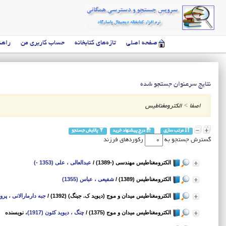
صفحه اصلی
تازه‌های کتابخانه
حساب کاربری من
راهن
نتایج سرعنوان جستجو شده
اصفا
>
الکترومغناطیس
مرتب سازی
درج پیشنهاد خرید
پالایش جستجو
گسترش جستجو به
رکوردهای فرزند
الکترومغناطیس مهندسی (-1389)
/
عبدالعالی ، علی (1353 -)
الکترومغناطیس (1389)
/
شفیعی ، عباس (1355)
الکترومغناطیس میدان و موج (دیوید ک. جینگ) (1392)
/
جبه دارمارالانی ، پرویز (2
الکترومغناطیس میدان و موج (1375)
/
چنگ ، دیوید کئون (1917)
، نویسنده