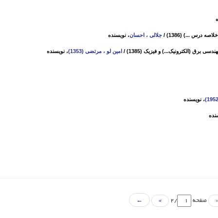
ه
 درس ...) (1386)
/
جلالی ، احسان
، نویسنده
برق (الکترونیک...) و فیزیک (1385)
/
امین لو ، مرتضی (1353)
، نویسنده
، نویسنده
نده
صفحه
/2
»
←